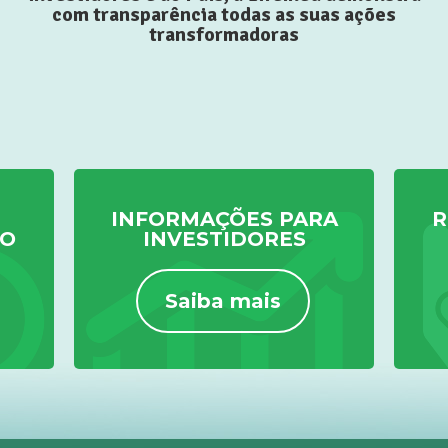
com transparência todas as suas ações
transformadoras
INFORMAÇÕES PARA
R
TO
INVESTIDORES
Saiba mais