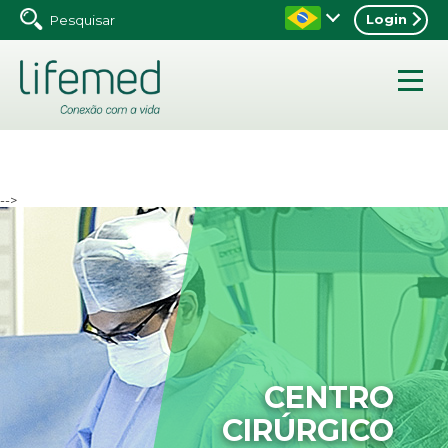
Login
-->
CENTRO
CIRÚRGICO