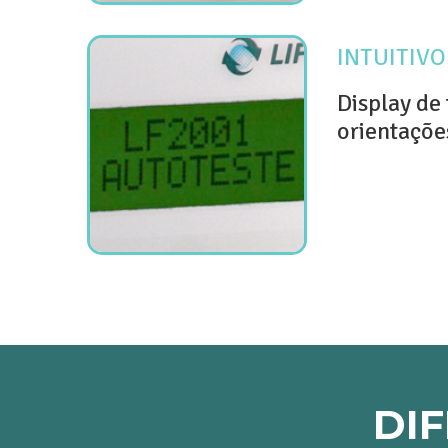
INTUITIV
Display de
orientaçõe
DI