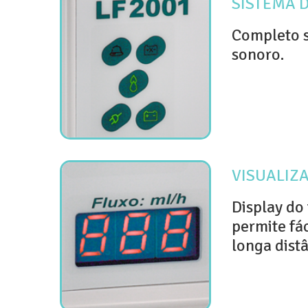
SISTEMA 
Completo s
sonoro.
VISUALIZ
Display do 
permite fác
longa distâ