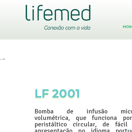
EQUIPOS
ENDOLAV
HO
-->
LF 2001
Bomba de infusão microp
volumétrica, que funciona po
peristáltico circular, de fáci
apresentação no idioma portu