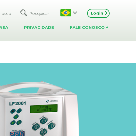
ASSISTÊNCIA TÉCNICA
Localize pontos de assistência
técnica próximos a você
Login
onosco
REPRESENTANTES
NSA
PRIVACIDADE
FALE CONOSCO
+
Visualize os representantes
licenciados dos produtos
Lifemed