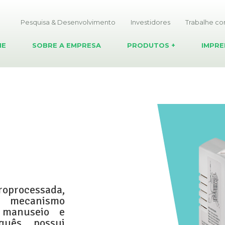
Pesquisa & Desenvolvimento
Investidores
Trabalhe c
ME
SOBRE A EMPRESA
PRODUTOS
+
IMPRE
rocessada,
r mecanismo
l manuseio e
guês, possui