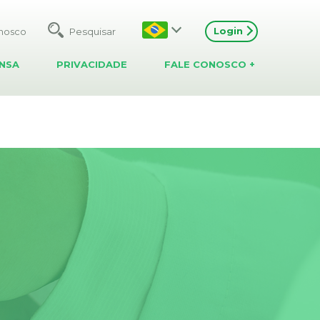
ASSISTÊNCIA TÉCNICA
Localize pontos de assistência
técnica próximos a você
Login
onosco
REPRESENTANTES
NSA
PRIVACIDADE
FALE CONOSCO
+
Visualize os representantes
licenciados dos produtos
Lifemed